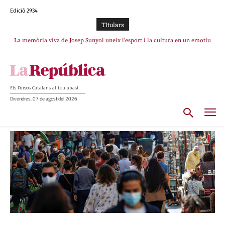
Edició 2934
TItulars
La memòria viva de Josep Sunyol uneix l’esport i la cultura en un emotiu
homenatge a Guadarrama pel seu 90è aniversari
Els Països Catalans al teu abast
Divendres, 07 de agost del 2026