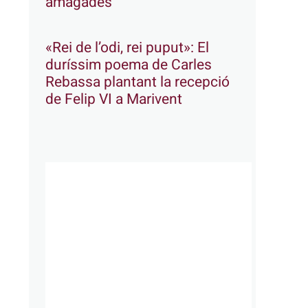
amagades
«Rei de l’odi, rei puput»: El
duríssim poema de Carles
Rebassa plantant la recepció
de Felip VI a Marivent