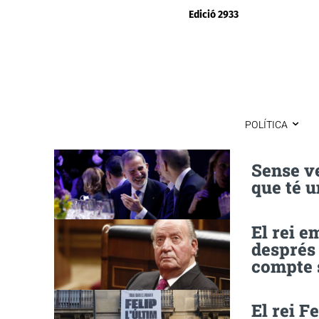
Edició 2933
POLÍTICA
Sense ve
que té u
El rei e
després 
compte 
El rei F