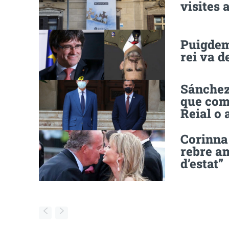
visites 
Puigdemo
rei va d
Sánchez 
que comu
Reial o 
Corinna
rebre a
d’estat”