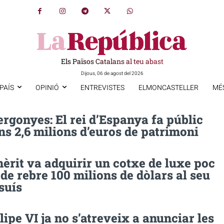
Els Països Catalans al teu abast
Dijous, 06 de agost del 2026
PAÍS
OPINIÓ
ENTREVISTES
ELMONCASTELLER
MÉ
rgonyes: El rei d’Espanya fa públic
ns 2,6 milions d’euros de patrimoni
mèrit va adquirir un cotxe de luxe poc
de rebre 100 milions de dòlars al seu
suís
elipe VI ja no s’atreveix a anunciar les