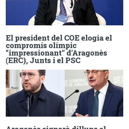
El president del COE elogia el
compromís olímpic
“impressionant” d’Aragonès
(ERC), Junts i el PSC
Aragonès signarà dilluns el