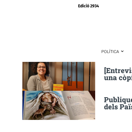
Edició 2934
POLÍTICA
[Entrevi
una còp
Publique
dels Paï