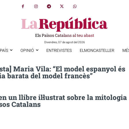
Els Països Catalans al teu abast
Divendres, 07 de agost del 2026
PAÍS
OPINIÓ
ENTREVISTES
ELMONCASTELLER
MÉ
sta] Maria Vila: “El model espanyol és
ia barata del model francès”
n un llibre il·lustrat sobre la mitologia
sos Catalans