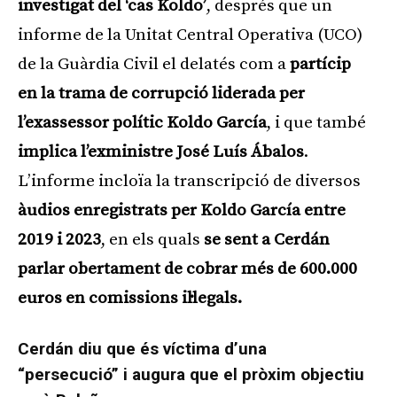
investigat del ‘cas Koldo’
, després que un
informe de la Unitat Central Operativa (UCO)
de la Guàrdia Civil el delatés com a
partícip
en la trama de corrupció liderada per
l’exassessor polític Koldo García
, i que també
implica l’exministre José Luís Ábalos
.
L’informe incloïa la transcripció de diversos
àudios enregistrats per Koldo García entre
2019 i 2023
, en els quals
se sent a Cerdán
parlar obertament de cobrar més de 600.000
euros en comissions il·legals.
Cerdán diu que és víctima d’una
“persecució” i augura que el pròxim objectiu