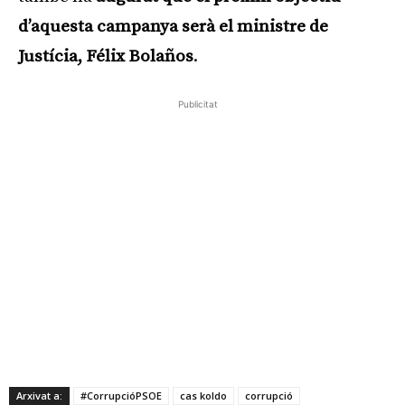
d’aquesta campanya serà el ministre de
Justícia, Félix Bolaños
.
Publicitat
Arxivat a:
#CorrupcióPSOE
cas koldo
corrupció