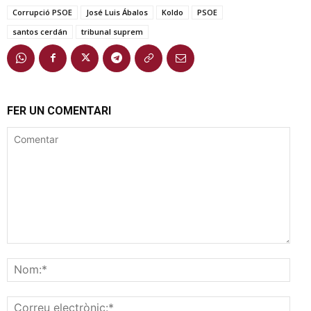
Corrupció PSOE
José Luis Ábalos
Koldo
PSOE
santos cerdán
tribunal suprem
FER UN COMENTARI
Comentar
Nom
Corr