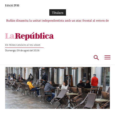
Edició 2936
TItulars
Rufián dinamita la unitat independentista amb un atac frontal al retorn de
Puigdemont reivindica la transparència del seu retorn i manté el pols ferm
per la plena llibertat dels encausats
Puigdemont
Els Països Catalans al teu abast
Diumenge, 09 de agost del 2026