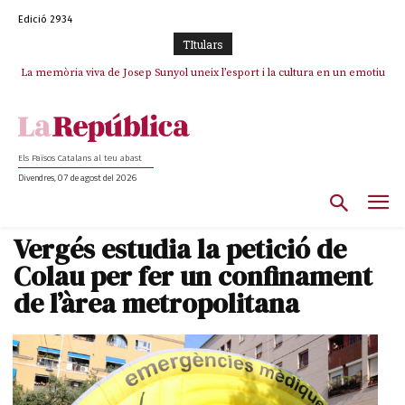
Edició 2934
TItulars
La memòria viva de Josep Sunyol uneix l’esport i la cultura en un emotiu
homenatge a Guadarrama pel seu 90è aniversari
Els Països Catalans al teu abast
Divendres, 07 de agost del 2026
Vergés estudia la petició de
Colau per fer un confinament
de l’àrea metropolitana