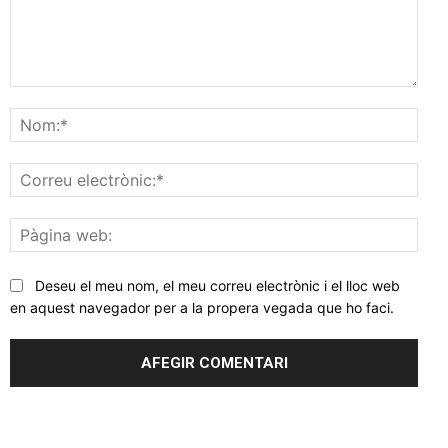
Comentar
Nom
Corr
elec
Pàgi
web
Deseu el meu nom, el meu correu electrònic i el lloc web
en aquest navegador per a la propera vegada que ho faci.