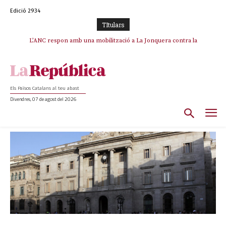
Edició 2934
TItulars
SOS Costa Brava es planta contra la “nefasta” prolongació de la C-32 i
L’ANC respon amb una mobilització a La Jonquera contra la
catalanofòbia i els abusos de la Policia Nacional
n’exigeix la retirada immediata
Els Països Catalans al teu abast
Divendres, 07 de agost del 2026