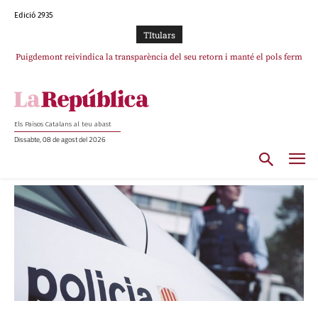
Edició 2935
TItulars
Puigdemont reivindica la transparència del seu retorn i manté el pols ferm
per la plena llibertat dels encausats
Els Països Catalans al teu abast
Dissabte, 08 de agost del 2026