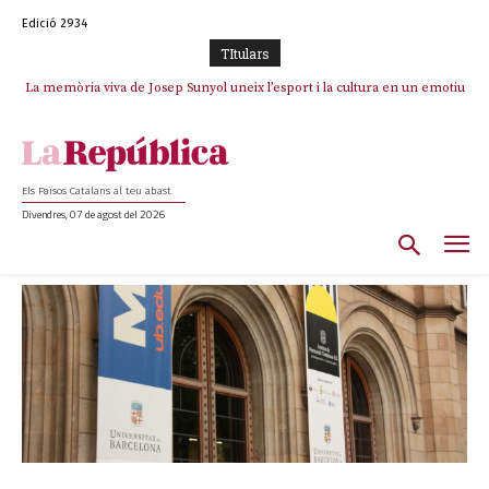
Edició 2934
TItulars
La memòria viva de Josep Sunyol uneix l’esport i la cultura en un emotiu
homenatge a Guadarrama pel seu 90è aniversari
Els Països Catalans al teu abast
Divendres, 07 de agost del 2026