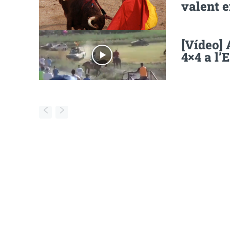
valent e
[Vídeo]
4×4 a l