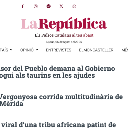
Els Països Catalans al teu abast
Dijous, 06 de agost del 2026
PAÍS
OPINIÓ
ENTREVISTES
ELMONCASTELLER
MÉ
nsor del Pueblo demana al Gobierno
ogui als taurins en les ajudes
 Vergonyosa corrida multitudinària de
 Mèrida
 viral d’una tribu africana patint de