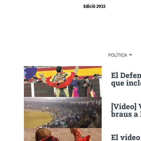
Edició 2933
POLÍTICA
El Defe
que incl
[Vídeo]
braus a
El vídeo