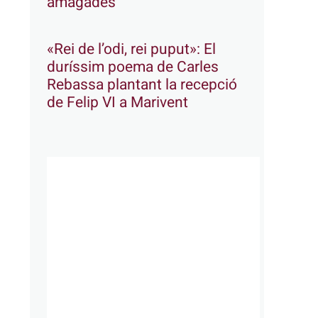
amagades
«Rei de l’odi, rei puput»: El
duríssim poema de Carles
Rebassa plantant la recepció
de Felip VI a Marivent