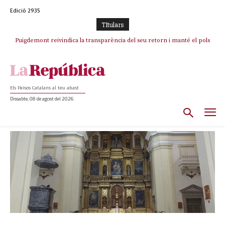
Edició 2935
TItulars
Puigdemont reivindica la transparència del seu retorn i manté el pols
ferm per la plena llibertat dels encausats
Els Països Catalans al teu abast
Dissabte, 08 de agost del 2026