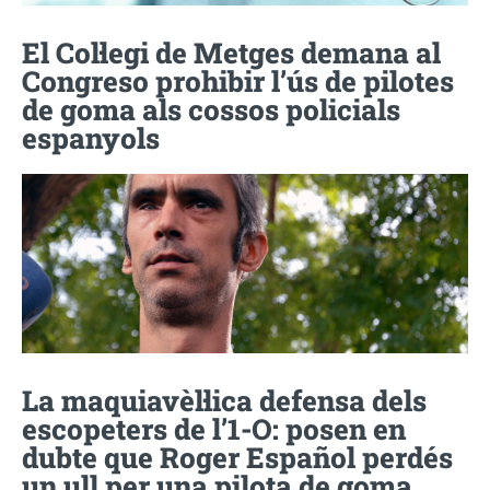
El Col·legi de Metges demana al
Congreso prohibir l’ús de pilotes
de goma als cossos policials
espanyols
La maquiavèl·lica defensa dels
escopeters de l’1-O: posen en
dubte que Roger Español perdés
un ull per una pilota de goma