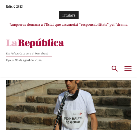
Edició 2933
TItulars
Junqueras demana a l’Estat que assumeixi “responsabilitats” pel “drama
humà” a Ceuta i avança que Catalunya haurà de continuar acollint menors
Els Països Catalans al teu abast
Dijous, 06 de agost del 2026