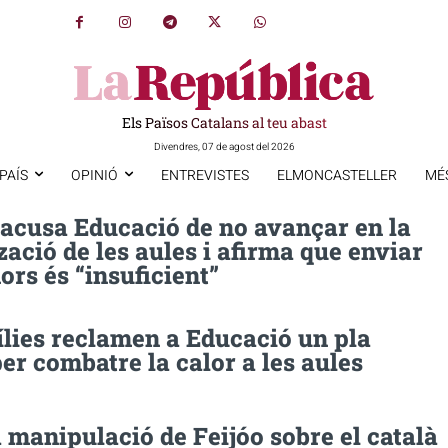
Els Països Catalans al teu abast
Divendres, 07 de agost del 2026
PAÍS
OPINIÓ
ENTREVISTES
ELMONCASTELLER
MÉ
 acusa Educació de no avançar en la
zació de les aules i afirma que enviar
ors és “insuficient”
ílies reclamen a Educació un pla
er combatre la calor a les aules
 manipulació de Feijóo sobre el català