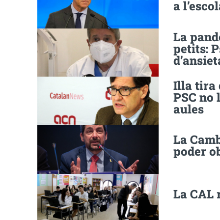
a l’esco
La pand
petits: 
d’ansiet
Illa tira
PSC no l
aules
La Camb
poder ob
La CAL r