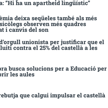
la: “Hi ha un apartheid lingüístic”
èmia deixa seqüeles també als més
Psicòlegs observen més quadres
at i canvis del son
 d’orgull unionista per justificar que el
luiti contra el 25% del castellà a les
ra busca solucions per a Educació per
rir les aules
ebutja que calgui impulsar el castellà