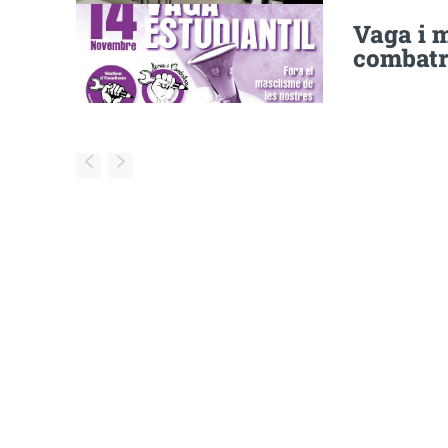
Vaga i m
combatre