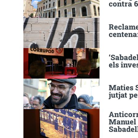
contra 6
Reclamen
centena
‘Sabadel
els inve
Maties S
jutjat pe
Anticor
Manuel B
Sabadel