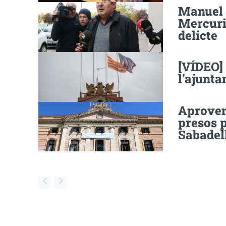
Manuel 
Mercuri 
delicte
[VÍDEO] 
l’ajunta
Aproven
presos p
Sabadel