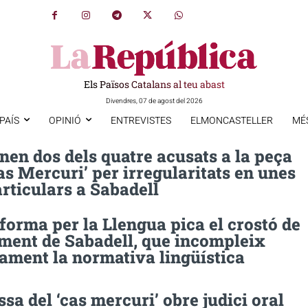
Els Països Catalans al teu abast
Divendres, 07 de agost del 2026
PAÍS
OPINIÓ
ENTREVISTES
ELMONCASTELLER
MÉ
en dos dels quatre acusats a la peça
cas Mercuri’ per irregularitats en unes
rticulars a Sabadell
forma per la Llengua pica el crostó de
ament de Sabadell, que incompleix
ament la normativa lingüística
ssa del ‘cas mercuri’ obre judici oral