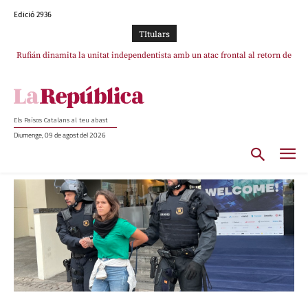
Edició 2936
TItulars
Rufián dinamita la unitat independentista amb un atac frontal al retorn de
Puigdemont
Els Països Catalans al teu abast
Diumenge, 09 de agost del 2026