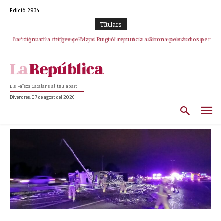
Edició 2934
TItulars
La “dignitat” a mitges de Marc Puigtió: renuncia a Girona pels àudios però
s’aferra als càrrecs remunerats de Sant Julià i el Consell Comarcal
Els Països Catalans al teu abast
Divendres, 07 de agost del 2026