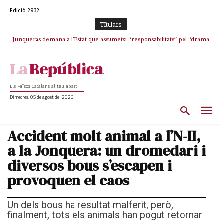
Edició 2932
TItulars
Junqueras demana a l’Estat que assumeixi “responsabilitats” pel “drama
L’abandonament de les seleccions catalanes per part de la UFEC
humà” a Ceuta i avança que Catalunya haurà de continuar acollint
espanyolitza l’esport del país
menors
Els Països Catalans al teu abast
Dimecres, 05 de agost del 2026
Accident molt animal a l’N-II,
a la Jonquera: un dromedari i
diversos bous s’escapen i
provoquen el caos
Un dels bous ha resultat malferit, però,
finalment, tots els animals han pogut retornar