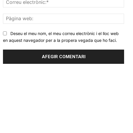
Corr
elec
Pàgi
web
Deseu el meu nom, el meu correu electrònic i el lloc web
en aquest navegador per a la propera vegada que ho faci.