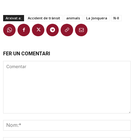
Arxivat a:
Accident de trànsit
animals
La Jonquera
N-II
FER UN COMENTARI
Comentar
Nom