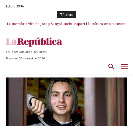
Edició 2934
TItulars
La memòria viva de Josep Sunyol uneix l’esport i la cultura en un emotiu
homenatge a Guadarrama pel seu 90è aniversari
Els Països Catalans al teu abast
Divendres, 07 de agost del 2026