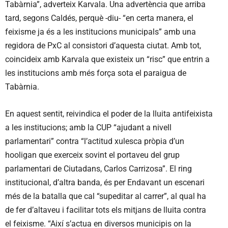
Tabàrnia”, adverteix Karvala. Una advertència que arriba
tard, segons Caldés, perquè -diu- “en certa manera, el
feixisme ja és a les institucions municipals” amb una
regidora de PxC al consistori d’aquesta ciutat. Amb tot,
coincideix amb Karvala que existeix un “risc” que entrin a
les institucions amb més força sota el paraigua de
Tabàrnia.
En aquest sentit, reivindica el poder de la lluita antifeixista
a les institucions; amb la CUP “ajudant a nivell
parlamentari” contra “l’actitud xulesca pròpia d’un
hooligan que exerceix sovint el portaveu del grup
parlamentari de Ciutadans, Carlos Carrizosa”. El ring
institucional, d’altra banda, és per Endavant un escenari
més de la batalla que cal “supeditar al carrer”, al qual ha
de fer d’altaveu i facilitar tots els mitjans de lluita contra
el feixisme. “Així s’actua en diversos municipis on la