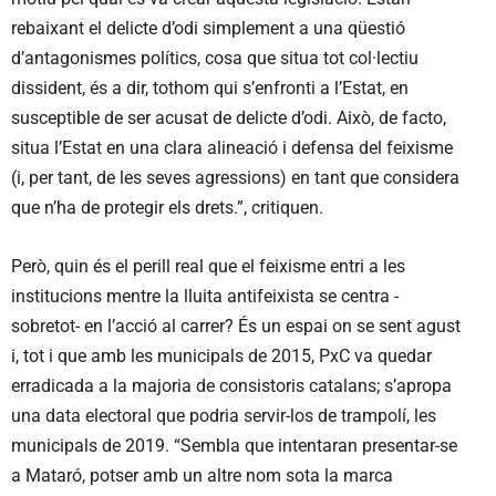
rebaixant el delicte d’odi simplement a una qüestió
d’antagonismes polítics, cosa que situa tot col·lectiu
dissident, és a dir, tothom qui s’enfronti a l’Estat, en
susceptible de ser acusat de delicte d’odi. Això, de facto,
situa l’Estat en una clara alineació i defensa del feixisme
(i, per tant, de les seves agressions) en tant que considera
que n’ha de protegir els drets.”, critiquen.
Però, quin és el perill real que el feixisme entri a les
institucions mentre la lluita antifeixista se centra -
sobretot- en l’acció al carrer? És un espai on se sent agust
i, tot i que amb les municipals de 2015, PxC va quedar
erradicada a la majoria de consistoris catalans; s’apropa
una data electoral que podria servir-los de trampolí, les
municipals de 2019. “Sembla que intentaran presentar-se
a Mataró, potser amb un altre nom sota la marca