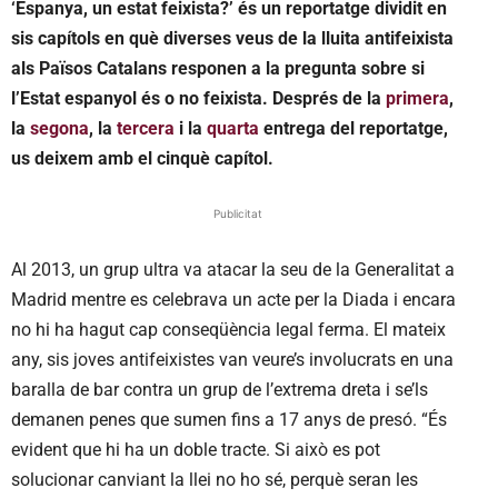
‘Espanya, un estat feixista?’ és un reportatge dividit en
sis capítols en què diverses veus de la lluita antifeixista
als Països Catalans responen a la pregunta sobre si
l’Estat espanyol és o no feixista. Després de la
primera
,
la
segona
, la
tercera
i la
quarta
entrega del reportatge,
us deixem amb el cinquè capítol.
Publicitat
Al 2013, un grup ultra va atacar la seu de la Generalitat a
Madrid mentre es celebrava un acte per la Diada i encara
no hi ha hagut cap conseqüència legal ferma. El mateix
any, sis joves antifeixistes van veure’s involucrats en una
baralla de bar contra un grup de l’extrema dreta i se’ls
demanen penes que sumen fins a 17 anys de presó. “És
evident que hi ha un doble tracte. Si això es pot
solucionar canviant la llei no ho sé, perquè seran les