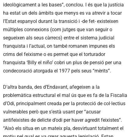
ideològicament a les bases”, conclou. I és que la justícia
ha estat un dels àmbits que menys es va atrevir a tocar
l’Estat espanyol durant la transició i -de fet- existeixen
múltiples connexions (com jutges que van seguir o
segueixen als seus càrrecs) entre el sistema judicial
franquista i l’actual, on també romanen impunes els
crims del feixisme o es permet que el torturador
franquista ‘Billy el niño’ cobri un plus de pensió per una
condecoració atorgada el 1977 pels seus “mèrits”.
D’altra banda, des d’Endavant, afegeixen a la
problemàtica estructural el mal ús que es fa de la Fiscalia
d’Odi, principalment creada per la protecció de col·lectius
vulnerables però que s’està usant per “acusar
antifeixistes de delicte d’odi per haver agredit feixistes”.
“Això els situa en un mateix pla, desvirtuant totalment el
motiu pel qual es va crear aquesta legislació. Estan