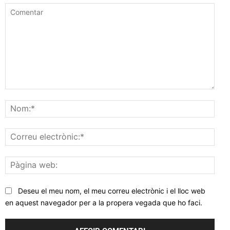
Comentar
Nom
Corr
elec
Pàgi
web
Deseu el meu nom, el meu correu electrònic i el lloc web
en aquest navegador per a la propera vegada que ho faci.