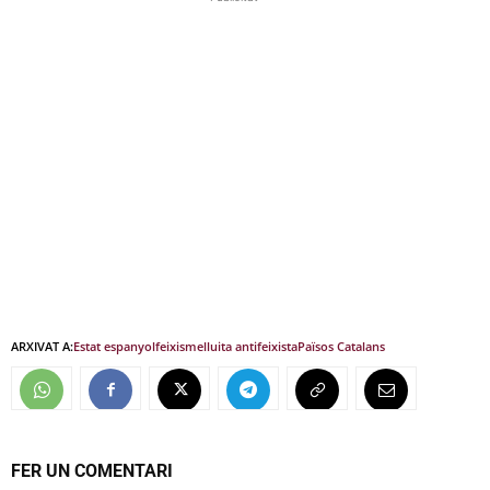
ARXIVAT A:
Estat espanyol
feixisme
lluita antifeixista
Països Catalans
FER UN COMENTARI