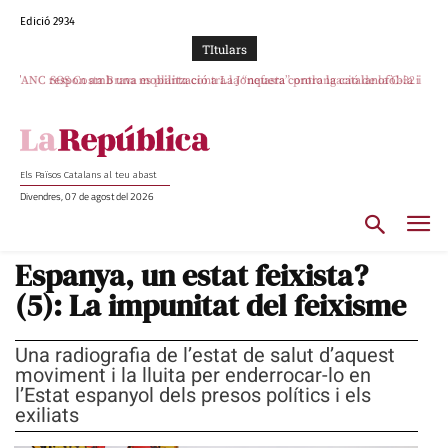
Edició 2934
TItulars
SOS Costa Brava es planta contra la “nefasta” prolongació de la C-32 i
n’exigeix la retirada immediata
Els Països Catalans al teu abast
Divendres, 07 de agost del 2026
Espanya, un estat feixista?
(5): La impunitat del feixisme
Una radiografia de l’estat de salut d’aquest
moviment i la lluita per enderrocar-lo en
l’Estat espanyol dels presos polítics i els
exiliats