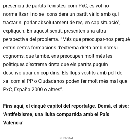
presència de partits feixistes, com PxC, es vol no
normalitzar i no se’l considera un partit vàlid amb qui
tractar ni parlar absolutament de res, en cap situació”,
expliquen. En aquest sentit, presenten una altra
perspectiva del problema. “Més que preocupar-nos perquè
entrin certes formacions d’extrema dreta amb noms i
cognoms, que també, ens preocupen molt més les
polítiques d’extrema dreta que els partits puguin
desenvolupar un cop dins. Els llops vestits amb pell de
xai com el PP o Ciudadanos poden fer molt més mal que
PxC, España 2000 o altres”.
Fins aquí, el cinquè capítol del reportatge. Demà, el sisè:
‘Antifeixisme, una lluita compartida amb el País
Valencià’
Publicitat