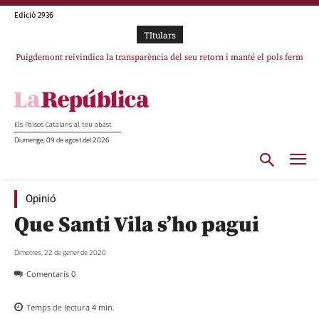
Edició 2936
TItulars
Puigdemont reivindica la transparència del seu retorn i manté el pols ferm
Portugal acusa Espanya de provocar un “efecte crida” massiu per la seva
per la plena llibertat dels encausats
“manca de regulació” migratòria
Els Països Catalans al teu abast
Diumenge, 09 de agost del 2026
Opinió
Que Santi Vila s’ho pagui
Dimecres, 22 de gener de 2020
Comentaris
0
Temps de lectura
4
min.