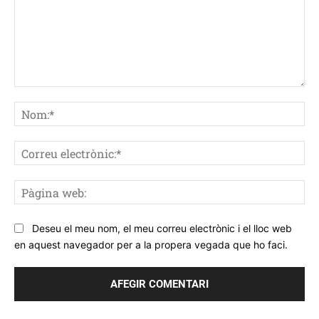
Comentar
No
Co
ele
Pà
we
Deseu el meu nom, el meu correu electrònic i el lloc web
en aquest navegador per a la propera vegada que ho faci.