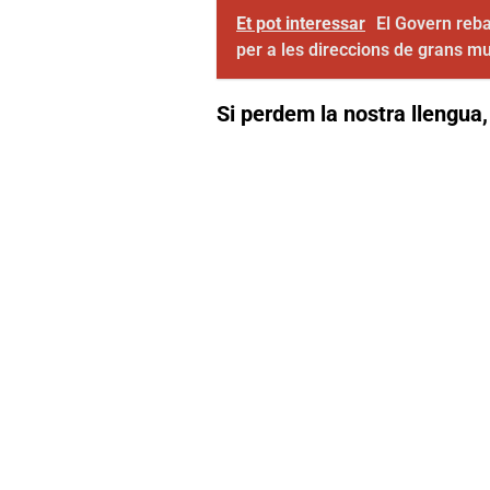
Et pot interessar
El Govern rebai
per a les direccions de grans mu
Si perdem la nostra llengua