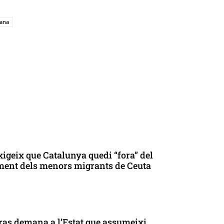
lana
xigeix que Catalunya quedi “fora” del
ment dels menors migrants de Ceuta
as demana a l’Estat que assumeixi