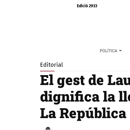
Edició 2933
POLÍTICA
Editorial
El gest de La
dignifica la l
La República