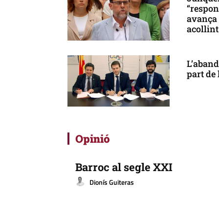
“respon
avança 
acollin
L’aband
part de 
Opinió
Barroc al segle XXI
Dionís Guiteras