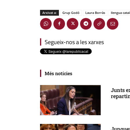
Arxivat a:
Grup Godó
Laura Borràs
llengua cata
Segueix-nos a les xarxes
Més notícies
Junts e
reparti
Junquer