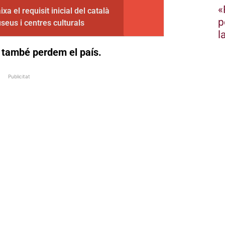
«
xa el requisit inicial del català
p
seus i centres culturals
l
, també perdem el país.
Publicitat