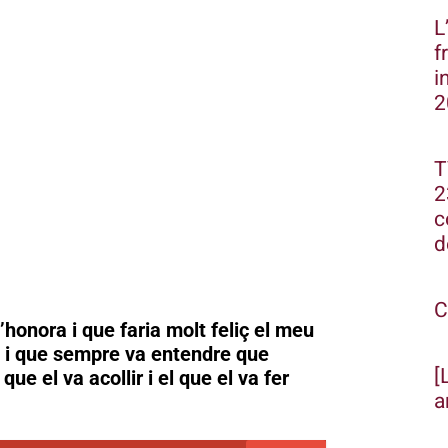
L
f
i
2
T
2
c
d
C
’honora i que faria molt feliç el meu
ús i que sempre va entendre que
[
que el va acollir i el que el va fer
a