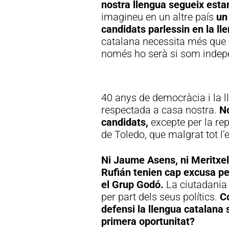
nostra llengua segueix esta
imagineu en un altre país
un
candidats parlessin en la ll
catalana necessita més que m
només ho serà si som indep
40 anys de democràcia i la l
respectada a casa nostra.
No
candidats,
excepte per la re
de Toledo, que malgrat tot l
Ni Jaume Asens, ni Meritxell
Rufián tenien cap excusa pe
el Grup Godó.
La ciutadania 
per part dels seus polítics.
C
defensi la llengua catalana s
primera oportunitat?