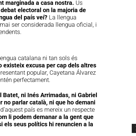
nt marginada a casa nostra.
Us
 debat electoral on la majoria de
engua del país veí?
La llengua
ai ser considerada llengua oficial, i
endents.
Publicitat
lengua catalana ni tan sols és
 existeix excusa per cap dels altres
presentant popular, Cayetana Álvarez
’entén perfectament.
 Batet, ni Inés Arrimadas, ni Gabriel
r no parlar català, ni que ho demani
d’aquest país es mereix un respecte
om li podem demanar a la gent que
i els seus polítics hi renuncien a la