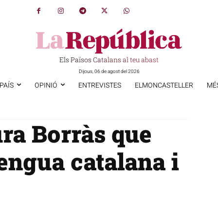
Els Països Catalans al teu abast
Dijous, 06 de agost del 2026
PAÍS
OPINIÓ
ENTREVISTES
ELMONCASTELLER
MÉ
ura Borràs que
lengua catalana i