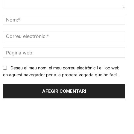
Comentar
Nom
Corr
elec
Pàgi
web
Deseu el meu nom, el meu correu electrònic i el lloc web
en aquest navegador per a la propera vegada que ho faci.