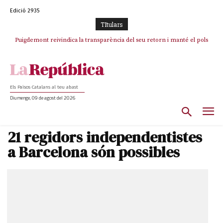
Edició 2935
TItulars
Puigdemont reivindica la transparència del seu retorn i manté el pols
ferm per la plena llibertat dels encausats
Els Països Catalans al teu abast
Diumenge, 09 de agost del 2026
21 regidors independentistes
a Barcelona són possibles