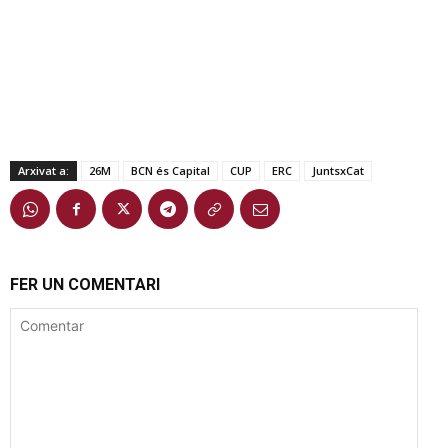
Arxivat a:
26M
BCN és Capital
CUP
ERC
JuntsxCat
FER UN COMENTARI