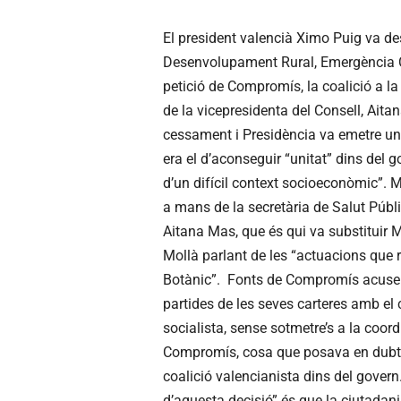
El president valencià Ximo Puig va dest
Desenvolupament Rural, Emergència Cli
petició de Compromís, la coalició a la
de la vicepresidenta del Consell, Ait
cessament i Presidència va emetre un
era el d’aconseguir “unitat” dins del g
d’un difícil context socioeconòmic”. M
a mans de la secretària de Salut Públi
Aitana Mas, que és qui va substituir M
Mollà parlant de les “actuacions que 
Botànic”. Fonts de Compromís acusen a
partides de les seves carteres amb el
socialista, sense sotmetre’s a la coord
Compromís, cosa que posava en dubte 
coalició valencianista dins del govern
d’aquesta decisió” és que la ciutadani