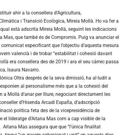
ituir ahir a la consellera d’Agricultura,
màtica i Transició Ecològica, Mireia Mollà. Ho va fer a
 qual està adscrita Mireia Mollà, seguint les indicacions
ana Mas, que també és de Compromís. Puig va anunciar el
 comunicat especificant que l’objectiu d’aquesta mesura
overn valencià i de trobar “estabilitat i cohesió davant
ollà era consellera des de 2019 i ara el seu càrrec passa
ca, Isaura Navarro.
ónica Oltra després de la seva dimissió, ha al·ludit a
responien al personalisme més que a la cohesió del
 Mollà d’anar per lliure, negociant directament les
 conseller d’Hisenda Arcadi España, d’adscripció
inació política feta des de la vicepresidència de
el lideratge d’Aitana Mas com a cap visible de la
. Aitana Mas assegura que que “l’única finalitat
a tingui “un govern cohesionat i unit” en aquests dies