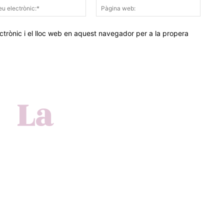
Correu
Pàgina
electrònic:*
web:
trònic i el lloc web en aquest navegador per a la propera