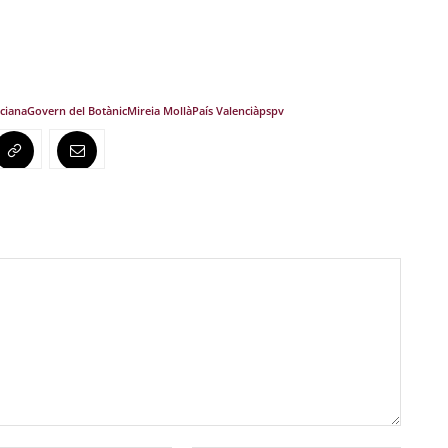
nciana
Govern del Botànic
Mireia Mollà
País Valencià
pspv