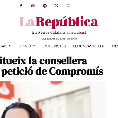
Els Països Catalans al teu abast
Dissabte, 08 de agost del 2026
PAÍS
OPINIÓ
ENTREVISTES
ELMONCASTELLER
MÉ
tueix la consellera
a petició de Compromís