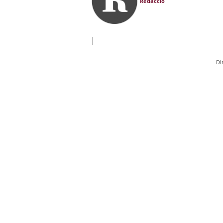
Redacció
|
Di