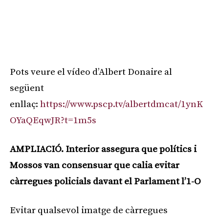
Pots veure el vídeo d’Albert Donaire al
següent
enllaç:
https://www.pscp.tv/albertdmcat/1ynK
OYaQEqwJR?t=1m5s
AMPLIACIÓ. Interior assegura que polítics i
Mossos van consensuar que calia evitar
càrregues policials davant el Parlament l’1-O
Evitar qualsevol imatge de càrregues