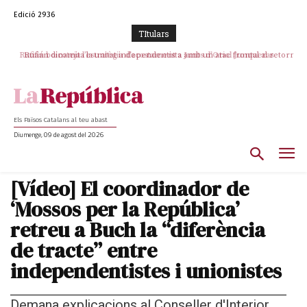
Edició 2936
TItulars
Rufián dinamita la unitat independentista amb un atac frontal al retorn
de Puigdemont
Els Països Catalans al teu abast
Diumenge, 09 de agost del 2026
[Vídeo] El coordinador de
‘Mossos per la República’
retreu a Buch la “diferència
de tracte” entre
independentistes i unionistes
Demana explicacions al Conseller d'Interior