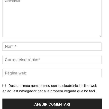
Comentar
Nom
Corr
elec
Pàgi
web
Deseu el meu nom, el meu correu electrònic i el lloc web
en aquest navegador per a la propera vegada que ho faci.