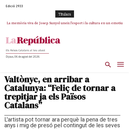
Edició 2933
TItulars
La memòria viva de Josep Sunyol uneix l’esport i la cultura en un emotiu
La “dignitat” a mitges de Marc Puigtió: renuncia a Girona pels àudios però
s’aferra als càrrecs remunerats de Sant Julià i el Consell Comarcal
homenatge a Guadarrama pel seu 90è aniversari
Els Països Catalans al teu abast
Dijous, 06 de agost del 2026
Valtònyc, en arribar a
Catalunya: “Feliç de tornar a
trepitjar ja els Països
Catalans”
L'artista pot tornar ara perquè la pena de tres
anys i mig de presó pel contingut de les seves