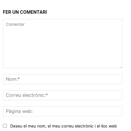
FER UN COMENTARI
Comentar
Nom
Corr
elec
Pàgi
web
Deseu el meu nom, el meu correu electrònic i el lloc web