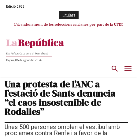
Edició 2933
TItulars
TV3 perd el lideratge després de 23 mesos: Una deriva sense continguts i
L’abandonament de les seleccions catalanes per part de la UFEC
en clau espanyola deixa el canal a mans de TVE
espanyolitza l’esport del país
Els Països Catalans al teu abast
Dijous, 06 de agost del 2026
Una protesta de l’ANC a
l’estació de Sants denuncia
“el caos insostenible de
Rodalies”
Unes 500 persones omplen el vestíbul amb
proclames contra Renfe i a favor de la