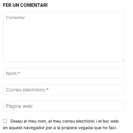
FER UN COMENTARI
Comentar
Nom
Corr
elec
Pàgi
web
Deseu el meu nom, el meu correu electrònic i el lloc web
en aquest navegador per a la propera vegada que ho faci.