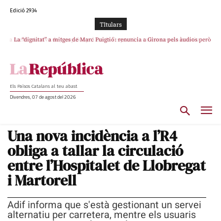
Edició 2934
TItulars
La “dignitat” a mitges de Marc Puigtió: renuncia a Girona pels àudios però
s’aferra als càrrecs remunerats de Sant Julià i el Consell Comarcal
Els Països Catalans al teu abast
Divendres, 07 de agost del 2026
Una nova incidència a l’R4
obliga a tallar la circulació
entre l’Hospitalet de Llobregat
i Martorell
Adif informa que s'està gestionant un servei
alternatiu per carretera, mentre els usuaris