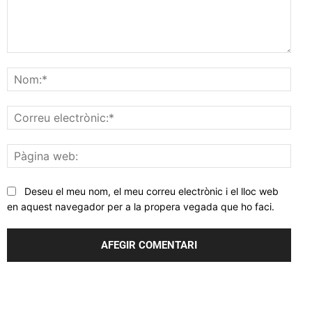
Comentar
Nom
Corr
elec
Pàgi
web
Deseu el meu nom, el meu correu electrònic i el lloc web
en aquest navegador per a la propera vegada que ho faci.