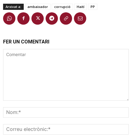
Arxivat a:
ambaixador
corrupció
Haití
PP
FER UN COMENTARI
Comentar
Nom
Corr
elec