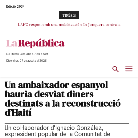
Edició 2934
TItulars
SOS Costa Brava es planta contra la “nefasta” prolongació de la C-32 i
L’ANC respon amb una mobilització a La Jonquera contra la
catalanofòbia i els abusos de la Policia Nacional
n’exigeix la retirada immediata
Els Països Catalans al teu abast
Divendres, 07 de agost del 2026
Un ambaixador espanyol
hauria desviat diners
destinats a la reconstrucció
d’Haití
Un col·laborador d'Ignacio González,
expresident popular de la Comunitat de