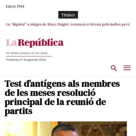
Edició 2934
TItulars
La “dignitat” a mitges de Marc Puigtió: renuncia a Girona pels àudios però
s’aferra als càrrecs remunerats de Sant Julià i el Consell Comarcal
Els Països Catalans al teu abast
Divendres, 07 de agost del 2026
Test d’antígens als membres
de les meses resolució
principal de la reunió de
partits