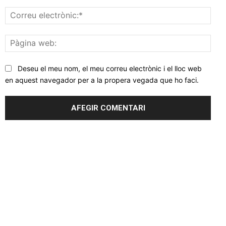
Corr
elec
Pàgi
web
Deseu el meu nom, el meu correu electrònic i el lloc web
en aquest navegador per a la propera vegada que ho faci.