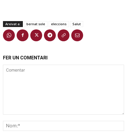
Arxivat a:
bernat sole
eleccions
Salut
FER UN COMENTARI
Comentar
Nom