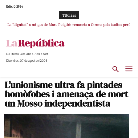
Edició 2934
TItulars
La “dignitat” a mitges de Marc Puigtió: renuncia a Girona pels àudios però
s’aferra als càrrecs remunerats de Sant Julià i el Consell Comarcal
Els Països Catalans al teu abast
Divendres, 07 de agost del 2026
L’unionisme ultra fa pintades
homòfobes i amenaça de mort
un Mosso independentista