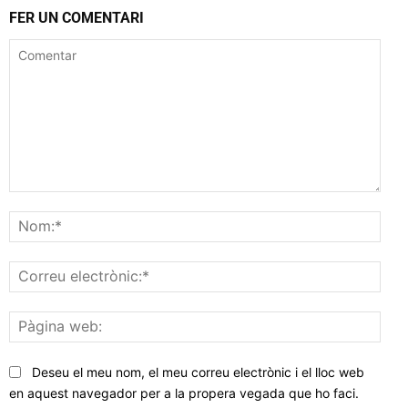
FER UN COMENTARI
Comentar
Nom
Corr
elec
Pàgi
web
Deseu el meu nom, el meu correu electrònic i el lloc web
en aquest navegador per a la propera vegada que ho faci.