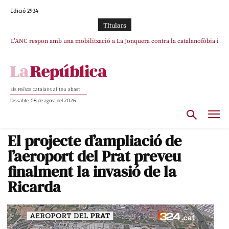
Edició 2934
TItulars
L’ANC respon amb una mobilització a La Jonquera contra la catalanofòbia i
els abusos de la Policia Nacional
Els Països Catalans al teu abast
Dissabte, 08 de agost del 2026
El projecte d’ampliació de
l’aeroport del Prat preveu
finalment la invasió de la
Ricarda