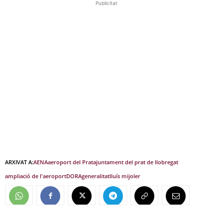
Publicitat
ARXIVAT A:
AENA
aeroport del Prat
ajuntament del prat de llobregat
ampliació de l'aeroport
DORA
generalitat
lluís mijoler