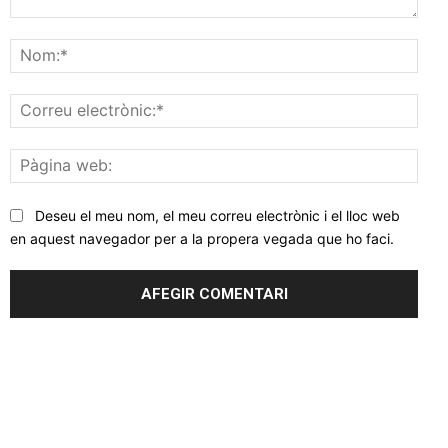
Comentar
Nom
Corr
elec
Pàgi
web
Deseu el meu nom, el meu correu electrònic i el lloc web
en aquest navegador per a la propera vegada que ho faci.