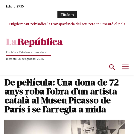
Edició 2935
TItulars
Puigdemont reivindica la transparència del seu retorn i manté el pols
Portugal acusa Espanya de provocar un “efecte crida” massiu per la seva
ferm per la plena llibertat dels encausats
“manca de regulació” migratòria
Els Països Catalans al teu abast
Dissabte, 08 de agost del 2026
De pel·lícula: Una dona de 72
anys roba l’obra d’un artista
català al Museu Picasso de
París i se l’arregla a mida