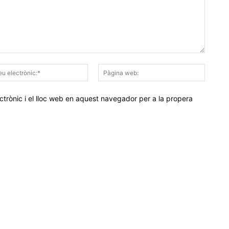
Correu
Pàgina
electrònic:*
web:
trònic i el lloc web en aquest navegador per a la propera