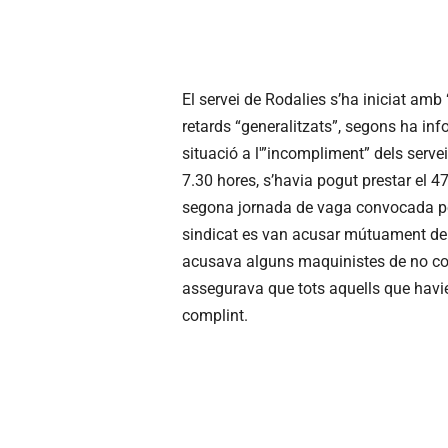
El servei de Rodalies s’ha iniciat amb 
retards “generalitzats”, segons ha inf
situació a l'”incompliment” dels serve
7.30 hores, s’havia pogut prestar el 4
segona jornada de vaga convocada pe
sindicat es van acusar mútuament de l
acusava alguns maquinistes de no com
assegurava que tots aquells que havien
complint.