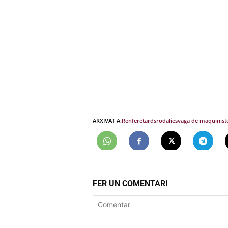
ARXIVAT A:
Renfe
retards
rodalies
vaga de maquinist
FER UN COMENTARI