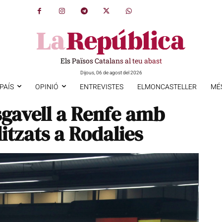
Els Països Catalans al teu abast
Dijous, 06 de agost del 2026
PAÍS
OPINIÓ
ENTREVISTES
ELMONCASTELLER
MÉ
sgavell a Renfe amb
itzats a Rodalies