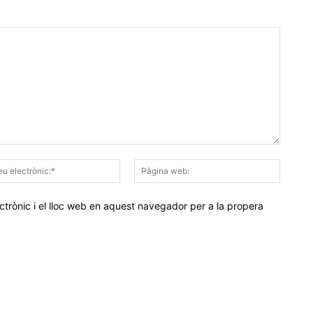
Correu
Pàgina
electrònic:*
web:
trònic i el lloc web en aquest navegador per a la propera