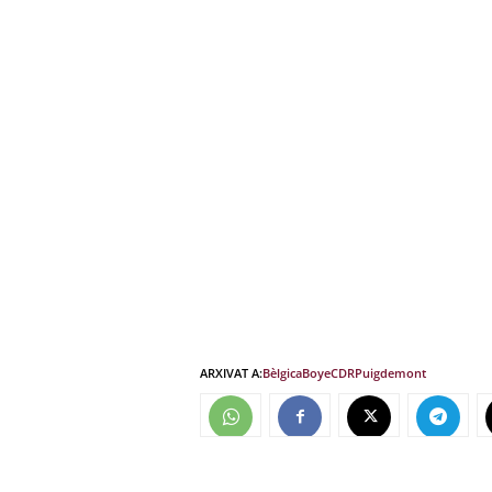
ARXIVAT A:
Bèlgica
Boye
CDR
Puigdemont