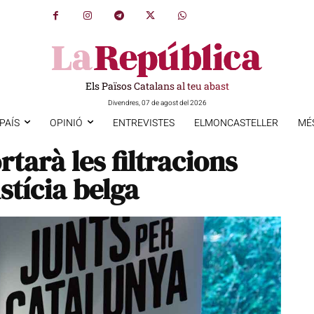
Els Països Catalans al teu abast
Divendres, 07 de agost del 2026
PAÍS
OPINIÓ
ENTREVISTES
ELMONCASTELLER
MÉ
tarà les filtracions
stícia belga