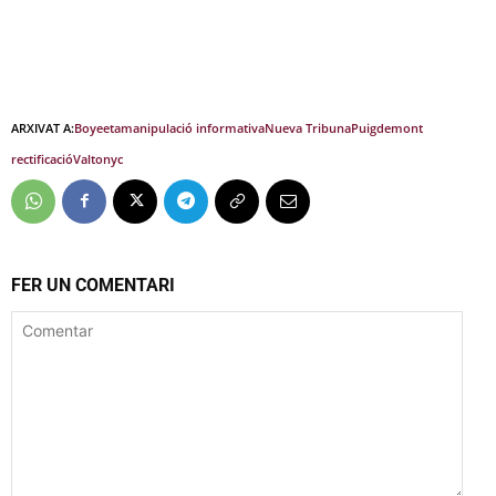
ARXIVAT A:
Boye
eta
manipulació informativa
Nueva Tribuna
Puigdemont
rectificació
Valtonyc
FER UN COMENTARI