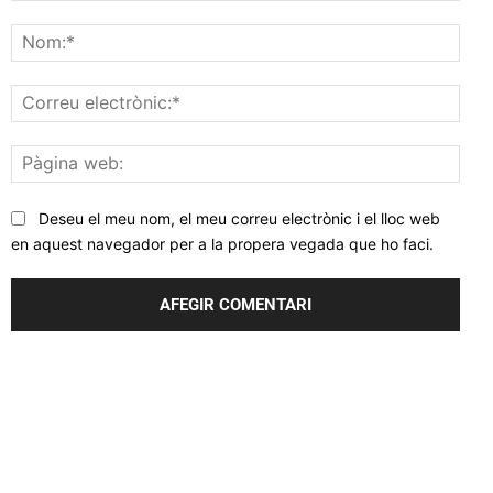
Comentar
Nom
Corr
elec
Pàgi
web
Deseu el meu nom, el meu correu electrònic i el lloc web
en aquest navegador per a la propera vegada que ho faci.