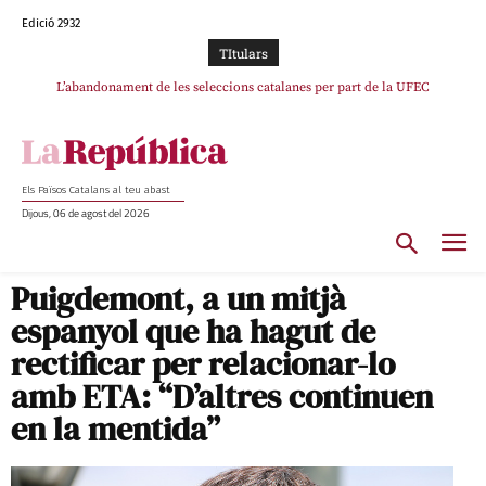
Edició 2932
TItulars
L’abandonament de les seleccions catalanes per part de la UFEC
espanyolitza l’esport del país
Els Països Catalans al teu abast
Dijous, 06 de agost del 2026
Puigdemont, a un mitjà
espanyol que ha hagut de
rectificar per relacionar-lo
amb ETA: “D’altres continuen
en la mentida”