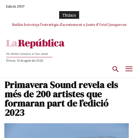
Edició 2937
TItulars
Rufián boicoteja l’estratègia d’acostament a Junts d’Oriol Junqueras
Rufián dinamita la unitat independentista amb un atac frontal al retorn
de Puigdemont
Els Països Catalans al teu abast
Dilluns, 10 de agost del 2026
Primavera Sound revela els
més de 200 artistes que
formaran part de l’edició
2023