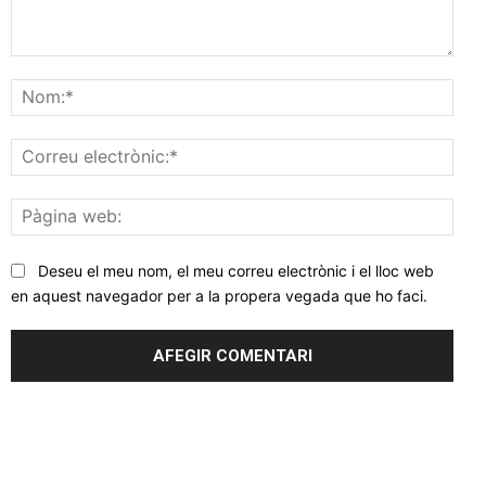
Comentar
Nom
Corr
elec
Pàgi
web
Deseu el meu nom, el meu correu electrònic i el lloc web
en aquest navegador per a la propera vegada que ho faci.