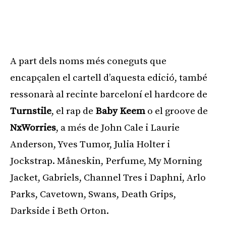
A part dels noms més coneguts que
encapçalen el cartell d’aquesta edició, també
ressonarà al recinte barceloní el hardcore de
Turnstile
, el rap de
Baby Keem
o el groove de
NxWorries
, a més de John Cale i Laurie
Anderson, Yves Tumor, Julia Holter i
Jockstrap. Måneskin, Perfume, My Morning
Jacket, Gabriels, Channel Tres i Daphni, Arlo
Parks, Cavetown, Swans, Death Grips,
Darkside i Beth Orton.