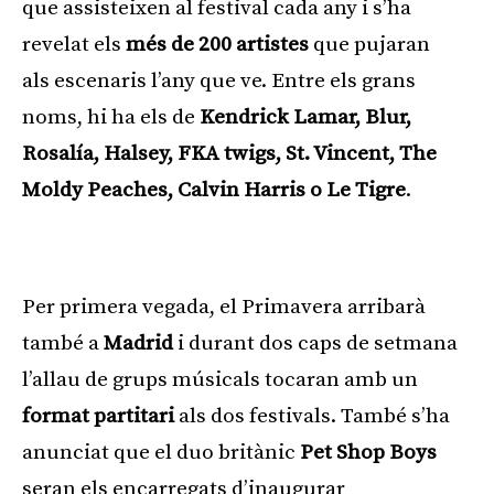
que assisteixen al festival cada any i s’ha
revelat els
més de 200 artistes
que pujaran
als escenaris l’any que ve. Entre els grans
noms, hi ha els de
Kendrick Lamar, Blur,
Rosalía, Halsey, FKA twigs, St. Vincent, The
Moldy Peaches, Calvin Harris o Le Tigre
.
Publicitat
Per primera vegada, el Primavera arribarà
també a
Madrid
i durant dos caps de setmana
l’allau de grups músicals tocaran amb un
format partitari
als dos festivals. També s’ha
anunciat que el duo britànic
Pet Shop Boys
seran els encarregats d’inaugurar