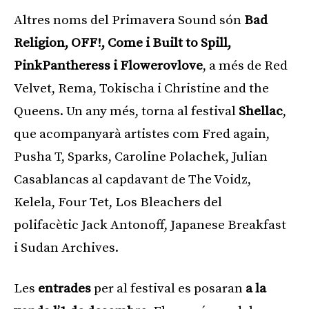
Altres noms del Primavera Sound són
Bad
Religion, OFF!, Come i Built to Spill,
PinkPantheress i Flowerovlove
, a més de Red
Velvet, Rema, Tokischa i Christine and the
Queens. Un any més, torna al festival
Shellac
,
que acompanyarà artistes com Fred again,
Pusha T, Sparks, Caroline Polachek, Julian
Casablancas al capdavant de The Voidz,
Kelela, Four Tet, Los Bleachers del
polifacètic Jack Antonoff, Japanese Breakfast
i Sudan Archives.
Les
entrades
per al festival es posaran
a la