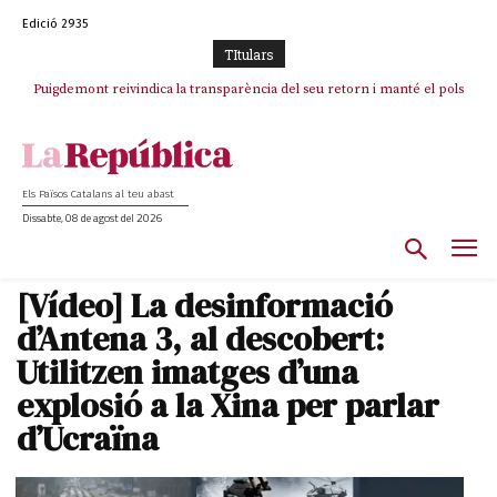
Edició 2935
TItulars
Puigdemont reivindica la transparència del seu retorn i manté el pols
ferm per la plena llibertat dels encausats
Els Països Catalans al teu abast
Dissabte, 08 de agost del 2026
[Vídeo] La desinformació
d’Antena 3, al descobert:
Utilitzen imatges d’una
explosió a la Xina per parlar
d’Ucraïna