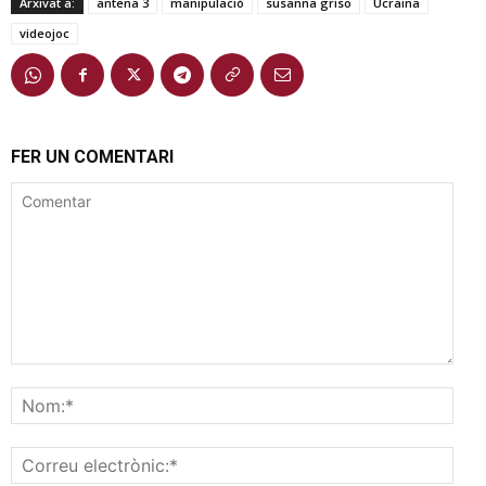
Arxivat a:
antena 3
manipulació
susanna griso
Ucraïna
videojoc
FER UN COMENTARI
Comentar
Nom
Corr
elec