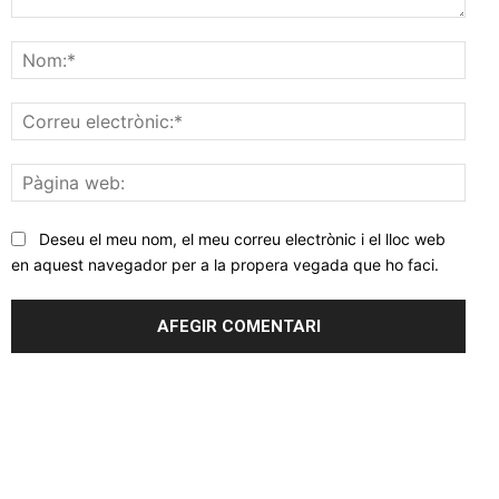
Comentar
Nom
Corr
elec
Pàgi
web
Deseu el meu nom, el meu correu electrònic i el lloc web
en aquest navegador per a la propera vegada que ho faci.