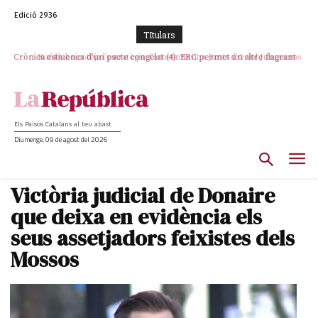
Edició 2936
TItulars
Crònica estiuenca d’un pacte congelat (4): ERC permet un altre flagrant
Rufián boicoteja l’estratègia d’acostament a Junts d’Oriol Junqueras
incompliment de l’acord, les seleccions catalanes un cop més
sacrificades
Els Països Catalans al teu abast
Diumenge, 09 de agost del 2026
Victòria judicial de Donaire
que deixa en evidència els
seus assetjadors feixistes dels
Mossos