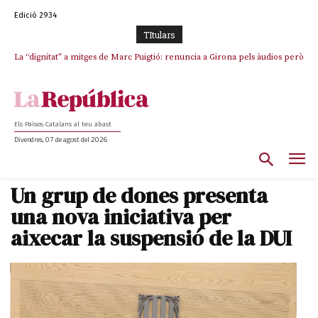
Edició 2934
TItulars
La “dignitat” a mitges de Marc Puigtió: renuncia a Girona pels àudios però
s’aferra als càrrecs remunerats de Sant Julià i el Consell Comarcal
Els Països Catalans al teu abast
Divendres, 07 de agost del 2026
Un grup de dones presenta
una nova iniciativa per
aixecar la suspensió de la DUI