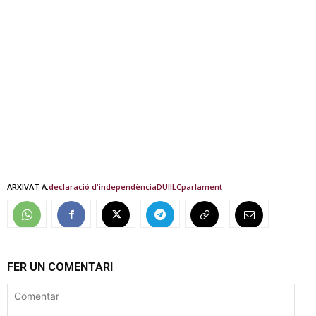
ARXIVAT A:
declaració d'independència
DUI
ILC
parlament
FER UN COMENTARI