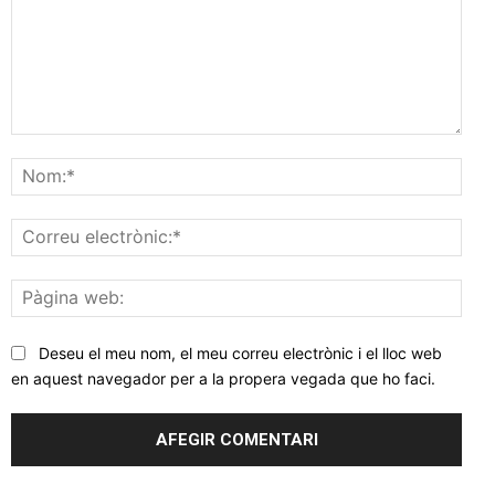
Comentar
Nom
Corr
elec
Pàgi
web
Deseu el meu nom, el meu correu electrònic i el lloc web
en aquest navegador per a la propera vegada que ho faci.