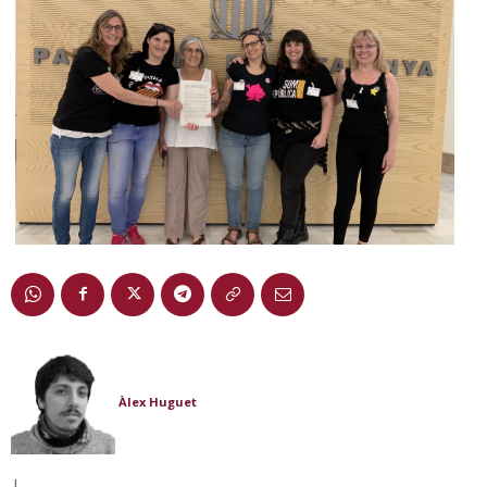
Àlex Huguet
|