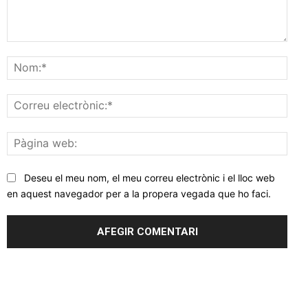
Comentar
Nom
Corr
elec
Pàgi
web
Deseu el meu nom, el meu correu electrònic i el lloc web
en aquest navegador per a la propera vegada que ho faci.