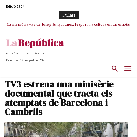
Edició 2934
TItulars
La memòria viva de Josep Sunyol uneix l’esport i la cultura en un emotiu
La “dignitat” a mitges de Marc Puigtió: renuncia a Girona pels àudios però
s’aferra als càrrecs remunerats de Sant Julià i el Consell Comarcal
homenatge a Guadarrama pel seu 90è aniversari
Els Països Catalans al teu abast
Divendres, 07 de agost del 2026
TV3 estrena una minisèrie
documental que tracta els
atemptats de Barcelona i
Cambrils