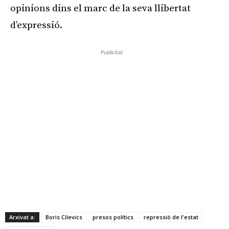
opinions dins el marc de la seva llibertat
d’expressió.
Publicitat
Arxivat a:
Boris Cilevics
presos polítics
repressió de l'estat