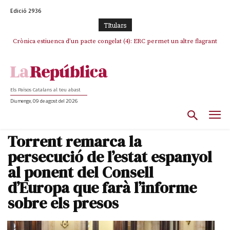
Edició 2936
TItulars
Crònica estiuenca d’un pacte congelat (4): ERC permet un altre flagrant
Rufián boicoteja l’estratègia d’acostament a Junts d’Oriol Junqueras
incompliment de l’acord, les seleccions catalanes un cop més
sacrificades
Els Països Catalans al teu abast
Diumenge, 09 de agost del 2026
Torrent remarca la
persecució de l’estat espanyol
al ponent del Consell
d’Europa que farà l’informe
sobre els presos