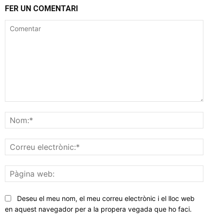
FER UN COMENTARI
Comentar
Nom
Corr
elec
Pàgi
web
Deseu el meu nom, el meu correu electrònic i el lloc web
en aquest navegador per a la propera vegada que ho faci.