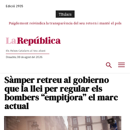
Edició 2935
TItulars
Puigdemont reivindica la transparència del seu retorn i manté el pols
Portugal acusa Espanya de provocar un “efecte crida” massiu per la seva
ferm per la plena llibertat dels encausats
“manca de regulació” migratòria
Els Països Catalans al teu abast
Dissabte, 08 de agost del 2026
Sàmper retreu al gobierno
que la llei per regular els
bombers “empitjora” el marc
actual