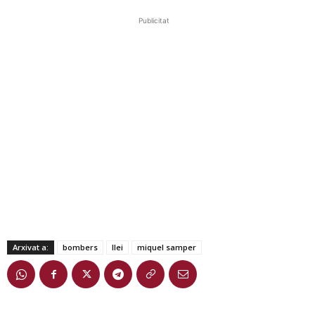
Publicitat
Arxivat a:
bombers
llei
miquel samper