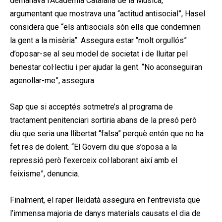
demanava l’Acadèmia Catalana de la Música,
argumentant que mostrava una “actitud antisocial”, Hasel
considera que “els antisocials són ells que condemnen
la gent a la misèria”. Assegura estar “molt orgullós”
d’oposar-se al seu model de societat i de lluitar pel
benestar col·lectiu i per ajudar la gent. “No aconseguiran
agenollar-me”, assegura.
Sap que si acceptés sotmetre’s al programa de
tractament penitenciari sortiria abans de la presó però
diu que seria una llibertat “falsa” perquè entén que no ha
fet res de dolent. “El Govern diu que s’oposa a la
repressió però l’exerceix col·laborant així amb el
feixisme”, denuncia.
Finalment, el raper lleidatà assegura en l’entrevista que
l’immensa majoria de danys materials causats el dia de