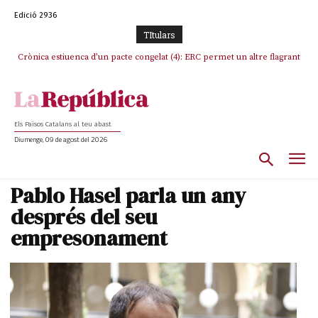
Edició 2936
TItulars
Crònica estiuenca d’un pacte congelat (4): ERC permet un altre flagrant
Rufián boicoteja l’estratègia d’acostament a Junts d’Oriol Junqueras
incompliment de l’acord, les seleccions catalanes un cop més
sacrificades
Els Països Catalans al teu abast
Diumenge, 09 de agost del 2026
Pablo Hasel parla un any
després del seu
empresonament