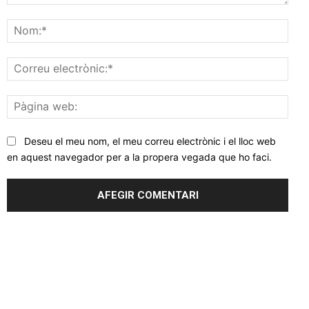
Comentar
Nom
Corr
elec
Pàgi
web
Deseu el meu nom, el meu correu electrònic i el lloc web
en aquest navegador per a la propera vegada que ho faci.