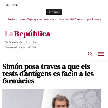
Edició 2935
TItulars
Portugal acusa Espanya de provocar un “efecte crida” massiu per la seva
El col·lapse de l’operació de Marc Puigtió a Girona: desbandada de
l’oportunisme i fracàs de ‘Militància Decidim’
“manca de regulació” migratòria
Els Països Catalans al teu abast
Dissabte, 08 de agost del 2026
Simón posa traves a que els
tests d’antígens es facin a les
farmàcies