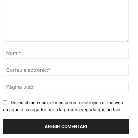
Comentar
Nom
Corr
elec
Pàgi
web
Deseu el meu nom, el meu correu electrònic i el lloc web
en aquest navegador per a la propera vegada que ho faci.