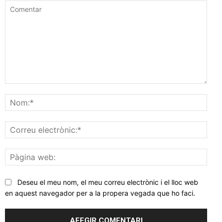
Comentar
Nom
Corr
elec
Pàgi
web
Deseu el meu nom, el meu correu electrònic i el lloc web
en aquest navegador per a la propera vegada que ho faci.