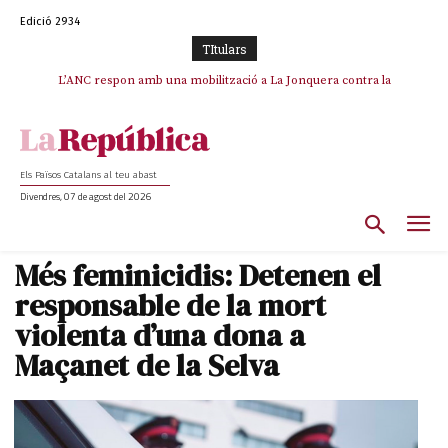
Edició 2934
TItulars
SOS Costa Brava es planta contra la “nefasta” prolongació de la C-32 i
L’ANC respon amb una mobilització a La Jonquera contra la
catalanofòbia i els abusos de la Policia Nacional
n’exigeix la retirada immediata
Els Països Catalans al teu abast
Divendres, 07 de agost del 2026
Més feminicidis: Detenen el
responsable de la mort
violenta d’una dona a
Maçanet de la Selva