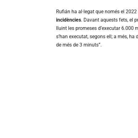
Rufián ha al·legat que només el 202
incidències
. Davant aquests fets, el 
lluint les promeses d’executar 6.000 m
s’han executat, segons ell; a més, ha
de més de 3 minuts”.