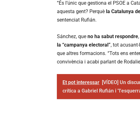
“És l’únic que gestiona el PSOE a Cat
aquesta gent? Perquè
la Catalunya d
sentenciat Rufián.
Sánchez, que
no ha sabut respondre
la “campanya electoral”
, tot acusant
que altres formacions. “Tots ens ente
convivència i acabi parlant de Rodalie
Et pot interessar
[VÍDEO] Un discu
crítica a Gabriel Rufián i "l'esquer