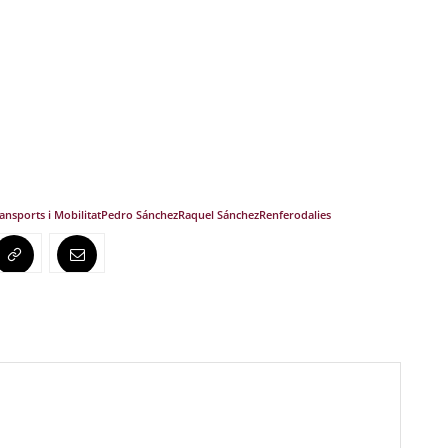
ansports i Mobilitat
Pedro Sánchez
Raquel Sánchez
Renfe
rodalies