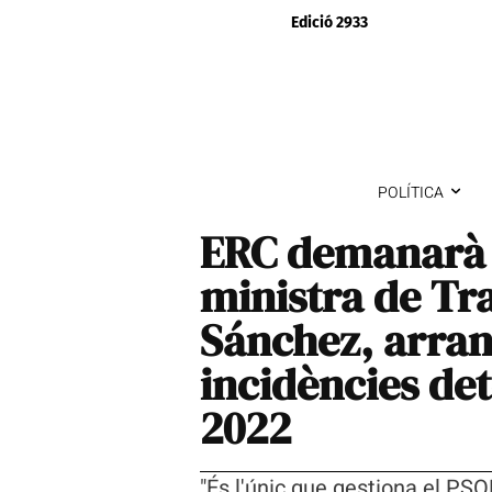
Edició 2933
POLÍTICA
ERC demanarà l
ministra de Tr
Sánchez, arran
incidències det
2022
"És l'únic que gestiona el PS