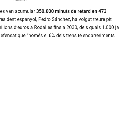
2 es van acumular
350.000 minuts de retard en 473
president espanyol, Pedro Sánchez, ha volgut treure pit
ilions d’euros a Rodalies fins a 2030, dels quals 1.000 ja
 defensat que “només el 6% dels trens té endarreriments