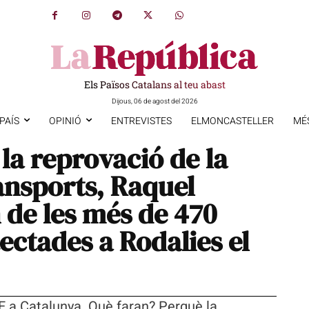
Els Països Catalans al teu abast
Dijous, 06 de agost del 2026
PAÍS
OPINIÓ
ENTREVISTES
ELMONCASTELLER
MÉ
a reprovació de la
ansports, Raquel
 de les més de 470
ectades a Rodalies el
OE a Catalunya. Què faran? Perquè la