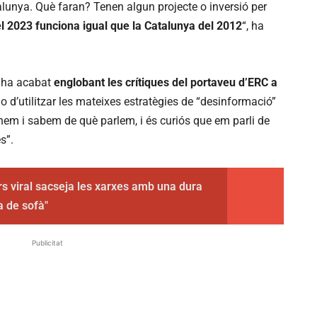
alunya. Què faran? Tenen algun projecte o inversió per
el 2023 funciona igual que la Catalunya del 2012
“, ha
, ha acabat
englobant les crítiques del portaveu d’ERC a
-lo d’utilitzar les mateixes estratègies de “desinformació”
nem i sabem de què parlem, i és curiós que em parli de
s”.
rs viral sacseja les xarxes amb una dura
ra de sofà"
Publicitat