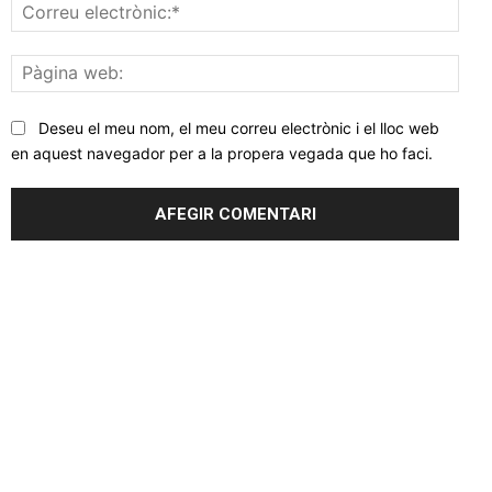
Corr
elec
Pàgi
web
Deseu el meu nom, el meu correu electrònic i el lloc web
en aquest navegador per a la propera vegada que ho faci.