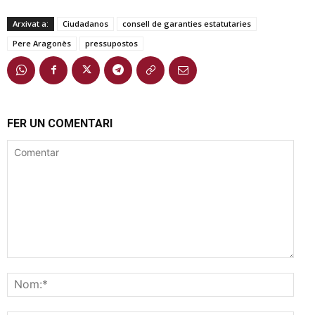
Arxivat a:
Ciudadanos
consell de garanties estatutaries
Pere Aragonès
pressupostos
FER UN COMENTARI
Comentar
Nom