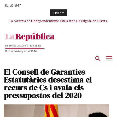
Edició 2937
TItulars
La covardia de l’independentisme català frena la caiguda de l’Estat a
Ceuta i Melilla
Els Països Catalans al teu abast
Dilluns, 10 de agost del 2026
El Consell de Garanties
Estatutàries desestima el
recurs de Cs i avala els
pressupostos del 2020