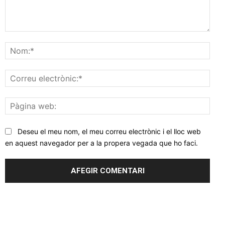
Comentar
Nom
Corr
elec
Pàgi
web
Deseu el meu nom, el meu correu electrònic i el lloc web
en aquest navegador per a la propera vegada que ho faci.