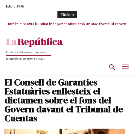
Edició 2936
TItulars
Rufián dinamita la unitat independentista amb un atac frontal al retorn
Puigdemont reivindica la transparència del seu retorn i manté el pols
ferm per la plena llibertat dels encausats
de Puigdemont
Els Països Catalans al teu abast
Diumenge, 09 de agost del 2026
El Consell de Garanties
Estatuàries enllesteix el
dictamen sobre el fons del
Govern davant el Tribunal de
Cuentas