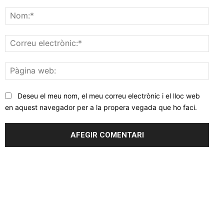
Comentar
Nom
Corr
elec
Pàgi
web
Deseu el meu nom, el meu correu electrònic i el lloc web
en aquest navegador per a la propera vegada que ho faci.