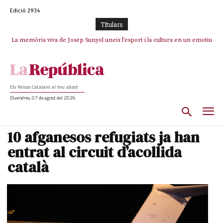
Edició 2934
TItulars
La memòria viva de Josep Sunyol uneix l’esport i la cultura en un emotiu
La “dignitat” a mitges de Marc Puigtió: renuncia a Girona pels àudios però
s’aferra als càrrecs remunerats de Sant Julià i el Consell Comarcal
homenatge a Guadarrama pel seu 90è aniversari
Els Països Catalans al teu abast
Divendres, 07 de agost del 2026
10 afganesos refugiats ja han
entrat al circuit d’acollida
català